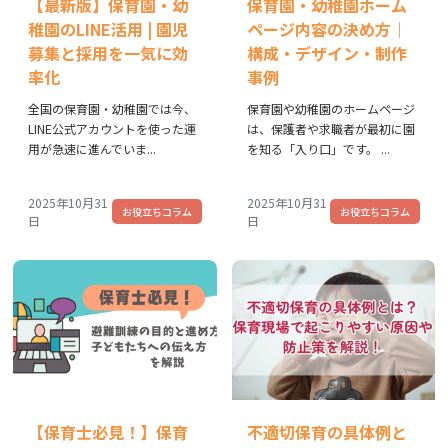
【最新版】保育園・幼
保育園・幼稚園ホーム
稚園のLINE活用 | 園児
ページ内容の決め方｜
募集と採用を一気に効
構成・デザイン・制作
率化
事例
全国の保育園・幼稚園では今、
保育園や幼稚園のホームページ
LINE公式アカウントを使った運
は、保護者や求職者が最初に園
用が急速に進んでいま...
を知る「入り口」です。 ...
2025年10月31
2025年10月31
お役立ちコラム
お役立ちコラム
日
日
【保育士必見！】保育
不適切保育の具体例と