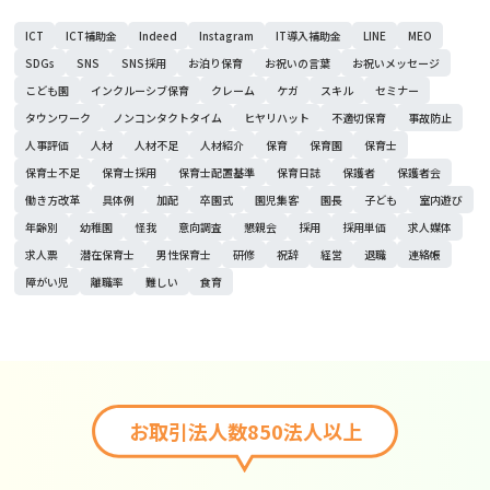
ICT
ICT補助金
Indeed
Instagram
IT導入補助金
LINE
MEO
SDGs
SNS
SNS採用
お泊り保育
お祝いの言葉
お祝いメッセージ
こども園
インクルーシブ保育
クレーム
ケガ
スキル
セミナー
タウンワーク
ノンコンタクトタイム
ヒヤリハット
不適切保育
事故防止
人事評価
人材
人材不足
人材紹介
保育
保育園
保育士
保育士不足
保育士採用
保育士配置基準
保育日誌
保護者
保護者会
働き方改革
具体例
加配
卒園式
園児集客
園長
子ども
室内遊び
年齢別
幼稚園
怪我
意向調査
懇親会
採用
採用単価
求人媒体
求人票
潜在保育士
男性保育士
研修
祝辞
経営
退職
連絡帳
障がい児
離職率
難しい
食育
お取引法人数850法人以上