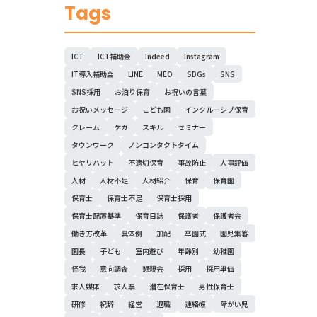
Tags
ICT
ICT補助金
Indeed
Instagram
IT導入補助金
LINE
MEO
SDGs
SNS
SNS採用
お泊り保育
お祝いの言葉
お祝いメッセージ
こども園
インクルーシブ保育
クレーム
ケガ
スキル
セミナー
タウンワーク
ノンコンタクトタイム
ヒヤリハット
不適切保育
事故防止
人事評価
人材
人材不足
人材紹介
保育
保育園
保育士
保育士不足
保育士採用
保育士配置基準
保育日誌
保護者
保護者会
働き方改革
具体例
加配
卒園式
園児集客
園長
子ども
室内遊び
年齢別
幼稚園
怪我
意向調査
懇親会
採用
採用単価
求人媒体
求人票
潜在保育士
男性保育士
研修
祝辞
経営
退職
連絡帳
障がい児