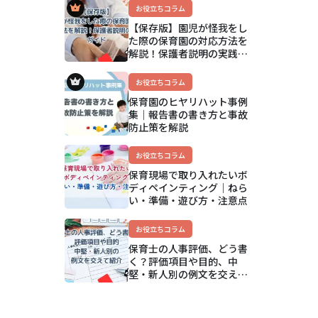
アップ方法まで解説
お役立ちコラム
【保存版】園児が怪我をし
た際の保育園の対応方法を
解説！保護者説明の実践ガ
イド
お役立ちコラム
保育園のヒヤリハット事例
集｜報告書の書き方と事故
防止策を解説
お役立ちコラム
保育現場で取り入れたいボ
ディペインティング｜ねら
い・準備・遊び方・注意点
お役立ちコラム
保育士の人事評価、どう書
く？評価項目や目的、中
堅・新人別の例文を交えて
紹介