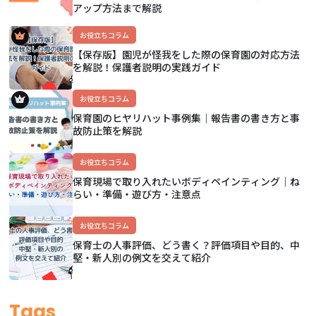
アップ方法まで解説
お役立ちコラム
【保存版】園児が怪我をした際の保育園の対応方法
を解説！保護者説明の実践ガイド
お役立ちコラム
保育園のヒヤリハット事例集｜報告書の書き方と事
故防止策を解説
お役立ちコラム
保育現場で取り入れたいボディペインティング｜ね
らい・準備・遊び方・注意点
お役立ちコラム
保育士の人事評価、どう書く？評価項目や目的、中
堅・新人別の例文を交えて紹介
Tags