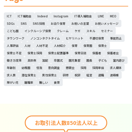
ICT
ICT補助金
Indeed
Instagram
IT導入補助金
LINE
MEO
SDGs
SNS
SNS採用
お泊り保育
お祝いの言葉
お祝いメッセージ
こども園
インクルーシブ保育
クレーム
ケガ
スキル
セミナー
タウンワーク
ノンコンタクトタイム
ヒヤリハット
不適切保育
事故防止
人事評価
人材
人材不足
人材紹介
保育
保育園
保育士
保育士不足
保育士採用
保育士配置基準
保育日誌
保護者
保護者会
働き方改革
具体例
加配
卒園式
園児集客
園長
子ども
室内遊び
年齢別
幼稚園
怪我
意向調査
懇親会
採用
採用単価
求人媒体
求人票
潜在保育士
男性保育士
研修
祝辞
経営
退職
連絡帳
障がい児
離職率
難しい
食育
お取引法人数850法人以上