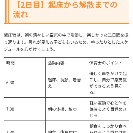
【2日目】起床から解散までの
流れ
起床後は、朝の清々しい空気の中で活動し、楽しかった二日間を振
り返ります。疲れが見える子どももいるため、ゆったりとしたスケ
ジュールを心がけましょう。
時間
活動内容
保育士のポイント
優しく声をかけて起
起床、洗顔、着替
こし、自分で身支度
6:30
え
ができるよう見守
る。
軽い運動で心と体を
7:00
朝の体操、散歩
気持ちよく目覚めさ
せる。
朝食をしっかり食べ
7:30
朝食、後片付け
られるよう声かけを