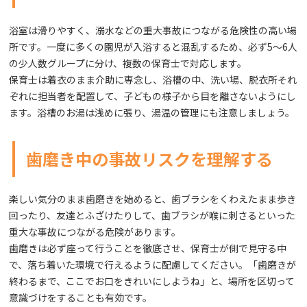
浴室は滑りやすく、溺水などの重大事故につながる危険性の高い場
所です。一度に多くの園児が入浴すると混乱するため、必ず5〜6人
の少人数グループに分け、複数の保育士で対応します。
保育士は着衣のまま介助に専念し、浴槽の中、洗い場、脱衣所それ
ぞれに担当者を配置して、子どもの様子から目を離さないようにし
ます。浴槽のお湯は浅めに張り、湯温の管理にも注意しましょう。
歯磨き中の事故リスクを理解する
楽しい気分のまま歯磨きを始めると、歯ブラシをくわえたまま歩き
回ったり、友達とふざけたりして、歯ブラシが喉に刺さるといった
重大な事故につながる危険があります。
歯磨きは必ず座って行うことを徹底させ、保育士が側で見守る中
で、落ち着いた環境で行えるように配慮してください。「歯磨きが
終わるまで、ここでお口をきれいにしようね」と、場所を区切って
意識づけをすることも有効です。