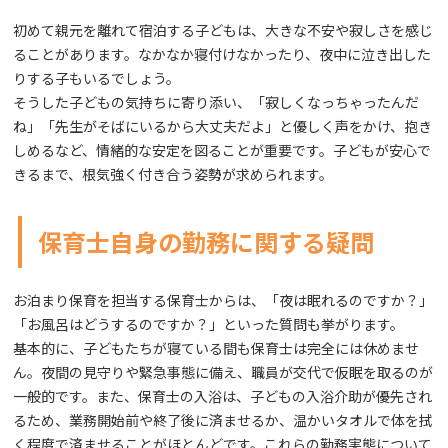
初めて親元を離れて宿泊する子どもは、大きな不安や寂しさを感じ
ることがあります。なかなか寝付けなかったり、夜中に泣き出した
りする子もいるでしょう。
そうした子どもの気持ちに寄り添い、「寂しくなっちゃったんだ
ね」「先生がそばにいるから大丈夫だよ」と優しく声をかけ、抱き
しめるなど、情緒的な安定を図ることが重要です。子どもが安心で
きるまで、根気強く付き合う姿勢が求められます。
保育士自身の勤務に関する疑問
お泊まり保育を担当する保育士からは、「夜は眠れるのですか？」
「お風呂はどうするのですか？」といった質問も挙がります。
基本的に、子どもたちが寝ている間も保育士は完全には休めませ
ん。夜間の見守りや緊急事態に備え、職員が交代で仮眠を取るのが
一般的です。また、保育士の入浴は、子どもの入浴介助が優先され
るため、業務開始前や終了後に済ませるか、温かいタオルで体を拭
く程度で済ませることがほとんどです。これらの勤務実態について