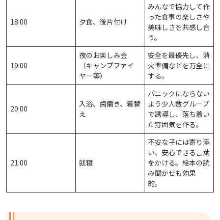
みんなで協力して作
った食事の楽しさや
18:00
夕食、後片付け
美味しさを共感し合
う。
夜のお楽しみ会
安全を最優先し、消
19:00
（キャンプファイ
火準備などを万全に
ヤー等）
する。
パニックにならない
入浴、歯磨き、着替
よう少人数グループ
20:00
え
で誘導し、落ち着い
た雰囲気を作る。
不安な子には寄り添
い、安心できる言葉
21:00
就寝
をかける。絵本の読
み聞かせも効果
的。