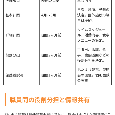
準備項目
時期の目安
主な内容
日程、場所、予算の
基本計画
4月～5月
決定。園外施設の場
合は予約。
タイムスケジュー
詳細計画
開催2ヶ月前
ル、活動内容、食事
メニューの策定。
主担当、救護、食
役割分担
開催2ヶ月前
事、夜間巡回などの
役割分担を決定。
おたより配布、説明
保護者説明
開催1ヶ月前
会の開催。個別面談
の実施。
職員間の役割分担と情報共有
お泊まり保育は担任保育士だけでなく、園全体の協力体制で臨むこ