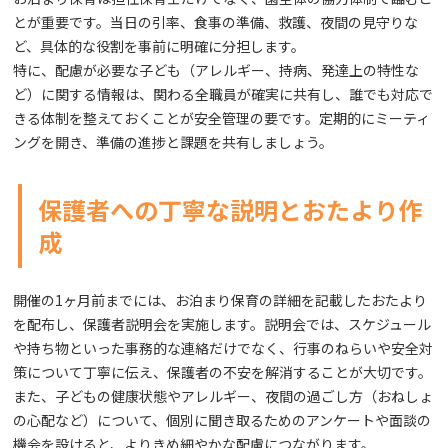
とが重要です。当日の引率、食事の準備、救護、夜間の見守りな
ど、具体的な役割を事前に明確に分担します。
特に、配慮が必要な子ども（アレルギー、持病、発達上の特性な
ど）に関する情報は、関わる全職員が確実に共有し、誰でも対応で
きる体制を整えておくことが安全管理の要です。定期的にミーティ
ングを開き、準備の進捗と課題を共有しましょう。
保護者への丁寧な説明とおたより作
成
開催の1ヶ月前までには、お泊まり保育の詳細を記載したおたより
を配布し、保護者説明会を実施します。説明会では、スケジュール
や持ち物といった事務的な連絡だけでなく、行事のねらいや安全対
策について丁寧に伝え、保護者の不安を解消することが大切です。
また、子どもの健康状態やアレルギー、夜間の過ごし方（おねしょ
の心配など）について、個別に聞き取るためのアンケートや面談の
機会を設けると、よりきめ細やかな配慮につながります。