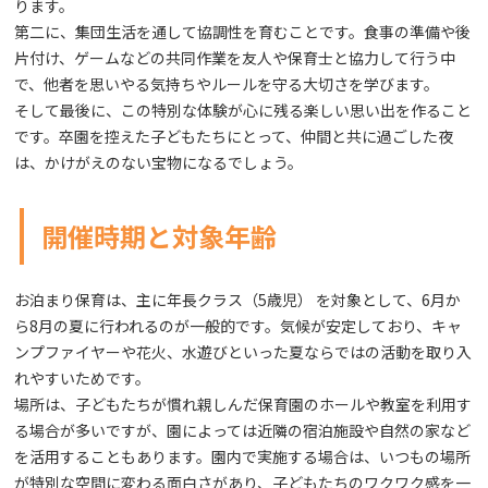
ります。
第二に、集団生活を通して協調性を育むことです。食事の準備や後
片付け、ゲームなどの共同作業を友人や保育士と協力して行う中
で、他者を思いやる気持ちやルールを守る大切さを学びます。
そして最後に、この特別な体験が心に残る楽しい思い出を作ること
です。卒園を控えた子どもたちにとって、仲間と共に過ごした夜
は、かけがえのない宝物になるでしょう。
開催時期と対象年齢
お泊まり保育は、主に年長クラス（5歳児） を対象として、6月か
ら8月の夏に行われるのが一般的です。気候が安定しており、キャ
ンプファイヤーや花火、水遊びといった夏ならではの活動を取り入
れやすいためです。
場所は、子どもたちが慣れ親しんだ保育園のホールや教室を利用す
る場合が多いですが、園によっては近隣の宿泊施設や自然の家など
を活用することもあります。園内で実施する場合は、いつもの場所
が特別な空間に変わる面白さがあり、子どもたちのワクワク感を一