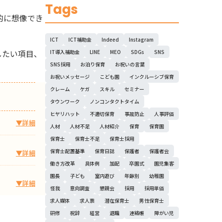
Tags
的に想像でき
ICT
ICT補助金
Indeed
Instagram
したい項目、
IT導入補助金
LINE
MEO
SDGs
SNS
SNS採用
お泊り保育
お祝いの言葉
お祝いメッセージ
こども園
インクルーシブ保育
クレーム
ケガ
スキル
セミナー
タウンワーク
ノンコンタクトタイム
ヒヤリハット
不適切保育
事故防止
人事評価
▼詳細
人材
人材不足
人材紹介
保育
保育園
保育士
保育士不足
保育士採用
保育士配置基準
保育日誌
保護者
保護者会
▼詳細
働き方改革
具体例
加配
卒園式
園児集客
園長
子ども
室内遊び
年齢別
幼稚園
▼詳細
怪我
意向調査
懇親会
採用
採用単価
求人媒体
求人票
潜在保育士
男性保育士
研修
祝辞
経営
退職
連絡帳
障がい児