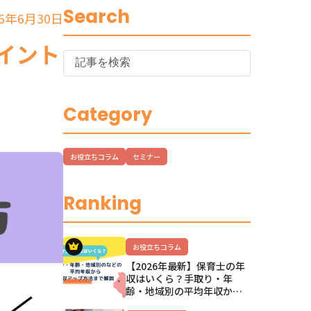
Search
6年6月30日
イント
Category
お役立ちコラム
セミナー
Ranking
お役立ちコラム
【2026年最新】保育士の年
収はいくら？手取り・年
齢・地域別の平均年収か
ら、公立私立の違いと年収