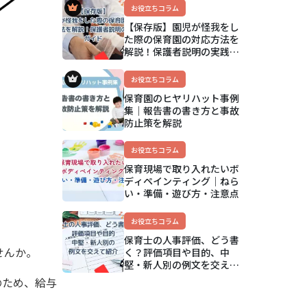
アップ方法まで解説
お役立ちコラム
【保存版】園児が怪我をし
た際の保育園の対応方法を
解説！保護者説明の実践ガ
イド
お役立ちコラム
保育園のヒヤリハット事例
集｜報告書の書き方と事故
防止策を解説
お役立ちコラム
保育現場で取り入れたいボ
ディペインティング｜ねら
い・準備・遊び方・注意点
お役立ちコラム
保育士の人事評価、どう書
せんか。
く？評価項目や目的、中
堅・新人別の例文を交えて
紹介
のため、給与