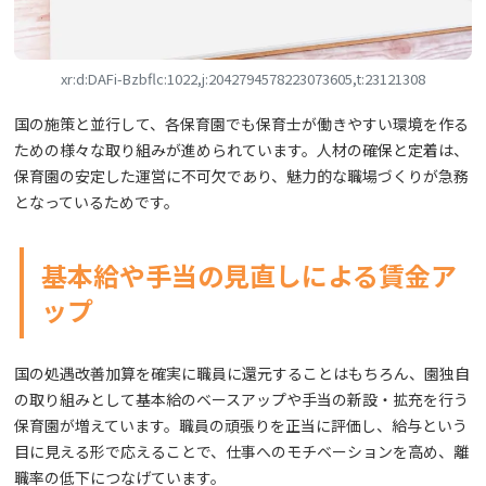
xr:d:DAFi-Bzbflc:1022,j:2042794578223073605,t:23121308
国の施策と並行して、各保育園でも保育士が働きやすい環境を作る
ための様々な取り組みが進められています。人材の確保と定着は、
保育園の安定した運営に不可欠であり、魅力的な職場づくりが急務
となっているためです。
基本給や手当の見直しによる賃金ア
ップ
国の処遇改善加算を確実に職員に還元することはもちろん、園独自
の取り組みとして基本給のベースアップや手当の新設・拡充を行う
保育園が増えています。職員の頑張りを正当に評価し、給与という
目に見える形で応えることで、仕事へのモチベーションを高め、離
職率の低下につなげています。