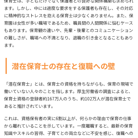
保育士は、子どもだけでなく保護者との良好な関係構築も求められ
ます。しかし、中には過度な要求をする保護者も存在し、その対応
に精神的なストレスを抱える保育士は少なくありません。また、保
育園は女性が多い職場であるため、職員間の人間関係に悩むケース
もあります。保育観の違いや、先輩・後輩とのコミュニケーション
の難しさが、職場への不満となり、退職の引き金となることもあり
ます。
潜在保育士の存在と復職への壁
「潜在保育士」とは、保育士の資格を持ちながらも、保育の現場で
働いていない人々のことを指します。厚生労働省の調査によると、
保育士資格の登録者約167万人のうち、約102万人が潜在保育士で
あると推計されています。
これは、資格保有者の実に6割以上が、何らかの理由で保育の仕事
から離れていることを示しています。一度離職すると、最新の保育
知識やスキルの習得、子育てとの両立などに不安を感じ、復職への