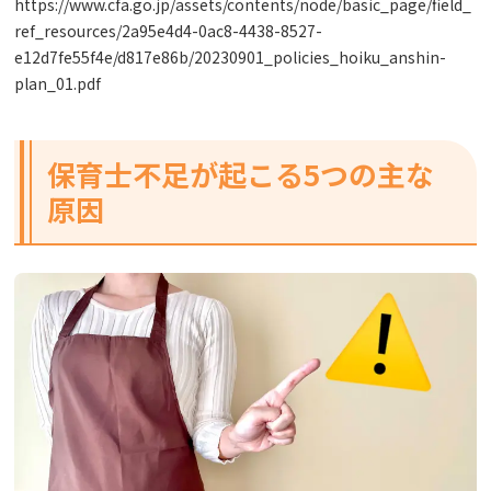
https://www.cfa.go.jp/assets/contents/node/basic_page/field_
ref_resources/2a95e4d4-0ac8-4438-8527-
e12d7fe55f4e/d817e86b/20230901_policies_hoiku_anshin-
plan_01.pdf
保育士不足が起こる5つの主な
原因