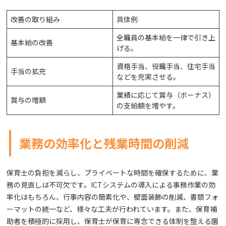
改善の取り組み
具体例
全職員の基本給を一律で引き上
基本給の改善
げる。
資格手当、役職手当、住宅手当
手当の拡充
などを充実させる。
業績に応じて賞与（ボーナス）
賞与の増額
の支給額を増やす。
業務の効率化と残業時間の削減
保育士の負担を減らし、プライベートな時間を確保するために、業
務の見直しは不可欠です。ICTシステムの導入による事務作業の効
率化はもちろん、行事内容の簡素化や、壁面装飾の削減、書類フォ
ーマットの統一など、様々な工夫が行われています。また、保育補
助者を積極的に採用し、保育士が保育に専念できる体制を整える園