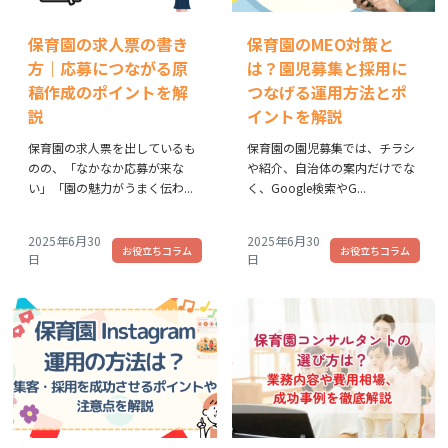
保育園の求人票の書き
保育園のMEO対策と
方｜応募につながる原
は？園児募集と採用に
稿作成のポイントを解
つなげる運用方法とポ
説
イントを解説
保育園の求人票を出しているも
保育園の園児募集では、チラシ
のの、「なかなか応募が来な
や紹介、自治体の案内だけでな
い」「園の魅力がうまく伝わ...
く、Google検索やG...
2025年6月30
2025年6月30
お役立ちコラム
お役立ちコラム
日
日