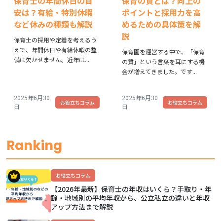
保育士の年間休日の目
保育の質とは？向上の
安は？有給・特別休暇
ポイントと採用力を高
など休みの種類も解説
めるための具体策を解
説
保育士の採用や定着を考えるう
えで、年間休日や有給休暇の整
保育園を運営する中で、「保育
備は欠かせません。近年は...
の質」という言葉を耳にする機
会が増えてきました。です...
2025年6月30
2025年6月30
お役立ちコラム
お役立ちコラム
日
日
Ranking
お役立ちコラム
【2026年最新】保育士の年収はいくら？手取り・年
齢・地域別の平均年収から、公立私立の違いと年収
アップ方法まで解説