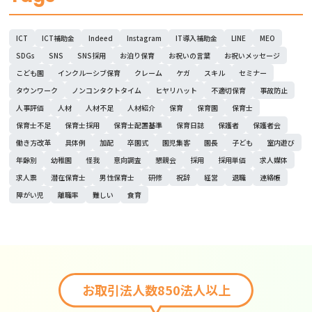
ICT
ICT補助金
Indeed
Instagram
IT導入補助金
LINE
MEO
SDGs
SNS
SNS採用
お泊り保育
お祝いの言葉
お祝いメッセージ
こども園
インクルーシブ保育
クレーム
ケガ
スキル
セミナー
タウンワーク
ノンコンタクトタイム
ヒヤリハット
不適切保育
事故防止
人事評価
人材
人材不足
人材紹介
保育
保育園
保育士
保育士不足
保育士採用
保育士配置基準
保育日誌
保護者
保護者会
働き方改革
具体例
加配
卒園式
園児集客
園長
子ども
室内遊び
年齢別
幼稚園
怪我
意向調査
懇親会
採用
採用単価
求人媒体
求人票
潜在保育士
男性保育士
研修
祝辞
経営
退職
連絡帳
障がい児
離職率
難しい
食育
お取引法人数850法人以上