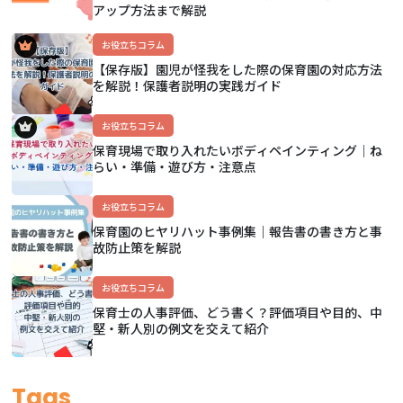
アップ方法まで解説
お役立ちコラム
【保存版】園児が怪我をした際の保育園の対応方法
を解説！保護者説明の実践ガイド
お役立ちコラム
保育現場で取り入れたいボディペインティング｜ね
らい・準備・遊び方・注意点
お役立ちコラム
保育園のヒヤリハット事例集｜報告書の書き方と事
故防止策を解説
お役立ちコラム
保育士の人事評価、どう書く？評価項目や目的、中
堅・新人別の例文を交えて紹介
Tags