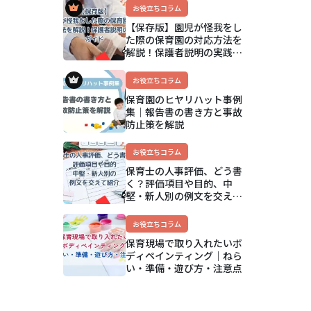
アップ方法まで解説
お役立ちコラム
【保存版】園児が怪我をし
た際の保育園の対応方法を
解説！保護者説明の実践ガ
イド
お役立ちコラム
保育園のヒヤリハット事例
集｜報告書の書き方と事故
防止策を解説
お役立ちコラム
保育士の人事評価、どう書
く？評価項目や目的、中
堅・新人別の例文を交えて
紹介
お役立ちコラム
保育現場で取り入れたいボ
ディペインティング｜ねら
い・準備・遊び方・注意点