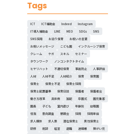
Tags
ICT
ICT補助金
Indeed
Instagram
IT導入補助金
LINE
MEO
SDGs
SNS
SNS採用
お泊り保育
お祝いの言葉
お祝いメッセージ
こども園
インクルーシブ保育
クレーム
ケガ
スキル
セミナー
タウンワーク
ノンコンタクトタイム
ヒヤリハット
不適切保育
事故防止
人事評価
人材
人材不足
人材紹介
保育
保育園
保育士
保育士不足
保育士採用
保育士配置基準
保育日誌
保護者
保護者会
働き方改革
具体例
加配
卒園式
園児集客
園長
子ども
室内遊び
年齢別
幼稚園
怪我
意向調査
懇親会
採用
採用単価
求人媒体
求人票
潜在保育士
男性保育士
研修
祝辞
経営
退職
連絡帳
障がい児