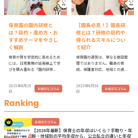
保育園の園内研修と
【園長必見！】園長研
は？目的・進め方・お
修とは？研修の目的や
すすめテーマをやさし
得られるスキルについ
く解説
て紹介
保育の質を安定的に高めるため
保育園の運営は、単なる施設管
には、日常業務の延長線上で学
理ではありません。職員の育
びを積み重ねる「園内研修...
成、保護者対応、地域との連...
2025年8月29
2025年6月30
お役立ちコラム
お役立ちコラム
日
日
Ranking
お役立ちコラム
【2026年最新】保育士の年収はいくら？手取り・年
齢・地域別の平均年収から、公立私立の違いと年収