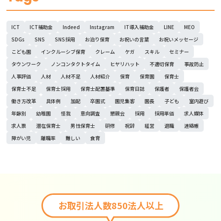
ICT
ICT補助金
Indeed
Instagram
IT導入補助金
LINE
MEO
SDGs
SNS
SNS採用
お泊り保育
お祝いの言葉
お祝いメッセージ
こども園
インクルーシブ保育
クレーム
ケガ
スキル
セミナー
タウンワーク
ノンコンタクトタイム
ヒヤリハット
不適切保育
事故防止
人事評価
人材
人材不足
人材紹介
保育
保育園
保育士
保育士不足
保育士採用
保育士配置基準
保育日誌
保護者
保護者会
働き方改革
具体例
加配
卒園式
園児集客
園長
子ども
室内遊び
年齢別
幼稚園
怪我
意向調査
懇親会
採用
採用単価
求人媒体
求人票
潜在保育士
男性保育士
研修
祝辞
経営
退職
連絡帳
障がい児
離職率
難しい
食育
お取引法人数850法人以上