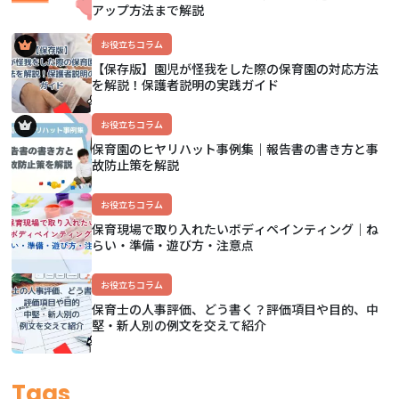
アップ方法まで解説
お役立ちコラム
【保存版】園児が怪我をした際の保育園の対応方法
を解説！保護者説明の実践ガイド
お役立ちコラム
保育園のヒヤリハット事例集｜報告書の書き方と事
故防止策を解説
お役立ちコラム
保育現場で取り入れたいボディペインティング｜ね
らい・準備・遊び方・注意点
お役立ちコラム
保育士の人事評価、どう書く？評価項目や目的、中
堅・新人別の例文を交えて紹介
Tags