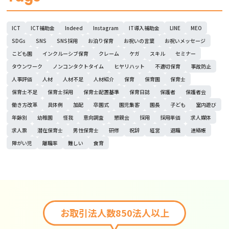
ICT
ICT補助金
Indeed
Instagram
IT導入補助金
LINE
MEO
SDGs
SNS
SNS採用
お泊り保育
お祝いの言葉
お祝いメッセージ
こども園
インクルーシブ保育
クレーム
ケガ
スキル
セミナー
タウンワーク
ノンコンタクトタイム
ヒヤリハット
不適切保育
事故防止
人事評価
人材
人材不足
人材紹介
保育
保育園
保育士
保育士不足
保育士採用
保育士配置基準
保育日誌
保護者
保護者会
働き方改革
具体例
加配
卒園式
園児集客
園長
子ども
室内遊び
年齢別
幼稚園
怪我
意向調査
懇親会
採用
採用単価
求人媒体
求人票
潜在保育士
男性保育士
研修
祝辞
経営
退職
連絡帳
障がい児
離職率
難しい
食育
お取引法人数850法人以上