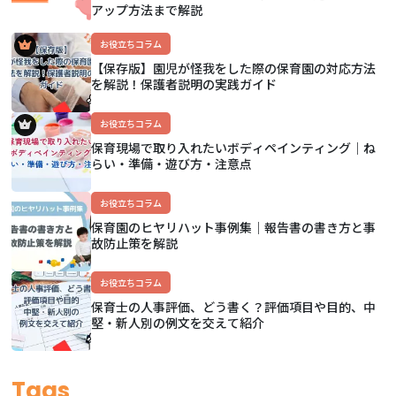
アップ方法まで解説
お役立ちコラム
【保存版】園児が怪我をした際の保育園の対応方法
を解説！保護者説明の実践ガイド
お役立ちコラム
保育現場で取り入れたいボディペインティング｜ね
らい・準備・遊び方・注意点
お役立ちコラム
保育園のヒヤリハット事例集｜報告書の書き方と事
故防止策を解説
お役立ちコラム
保育士の人事評価、どう書く？評価項目や目的、中
堅・新人別の例文を交えて紹介
Tags