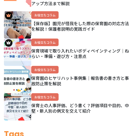
アップ方法まで解説
お役立ちコラム
【保存版】園児が怪我をした際の保育園の対応方法
を解説！保護者説明の実践ガイド
お役立ちコラム
保育現場で取り入れたいボディペインティング｜ね
らい・準備・遊び方・注意点
お役立ちコラム
保育園のヒヤリハット事例集｜報告書の書き方と事
故防止策を解説
お役立ちコラム
保育士の人事評価、どう書く？評価項目や目的、中
堅・新人別の例文を交えて紹介
Tags