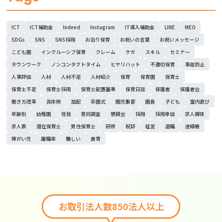
ICT
ICT補助金
Indeed
Instagram
IT導入補助金
LINE
MEO
SDGs
SNS
SNS採用
お泊り保育
お祝いの言葉
お祝いメッセージ
こども園
インクルーシブ保育
クレーム
ケガ
スキル
セミナー
タウンワーク
ノンコンタクトタイム
ヒヤリハット
不適切保育
事故防止
人事評価
人材
人材不足
人材紹介
保育
保育園
保育士
保育士不足
保育士採用
保育士配置基準
保育日誌
保護者
保護者会
働き方改革
具体例
加配
卒園式
園児集客
園長
子ども
室内遊び
年齢別
幼稚園
怪我
意向調査
懇親会
採用
採用単価
求人媒体
求人票
潜在保育士
男性保育士
研修
祝辞
経営
退職
連絡帳
障がい児
離職率
難しい
食育
お取引法人数850法人以上