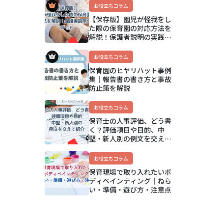
アップ方法まで解説
お役立ちコラム
【保存版】園児が怪我をし
た際の保育園の対応方法を
解説！保護者説明の実践ガ
イド
お役立ちコラム
保育園のヒヤリハット事例
集｜報告書の書き方と事故
防止策を解説
お役立ちコラム
保育士の人事評価、どう書
く？評価項目や目的、中
堅・新人別の例文を交えて
紹介
お役立ちコラム
保育現場で取り入れたいボ
ディペインティング｜ねら
い・準備・遊び方・注意点