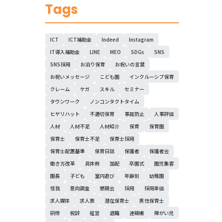
Tags
ICT
ICT補助金
Indeed
Instagram
IT導入補助金
LINE
MEO
SDGs
SNS
SNS採用
お泊り保育
お祝いの言葉
お祝いメッセージ
こども園
インクルーシブ保育
クレーム
ケガ
スキル
セミナー
タウンワーク
ノンコンタクトタイム
ヒヤリハット
不適切保育
事故防止
人事評価
人材
人材不足
人材紹介
保育
保育園
保育士
保育士不足
保育士採用
保育士配置基準
保育日誌
保護者
保護者会
働き方改革
具体例
加配
卒園式
園児集客
園長
子ども
室内遊び
年齢別
幼稚園
怪我
意向調査
懇親会
採用
採用単価
求人媒体
求人票
潜在保育士
男性保育士
研修
祝辞
経営
退職
連絡帳
障がい児