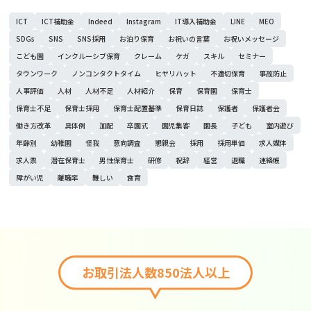
ICT
ICT補助金
Indeed
Instagram
IT導入補助金
LINE
MEO
SDGs
SNS
SNS採用
お泊り保育
お祝いの言葉
お祝いメッセージ
こども園
インクルーシブ保育
クレーム
ケガ
スキル
セミナー
タウンワーク
ノンコンタクトタイム
ヒヤリハット
不適切保育
事故防止
人事評価
人材
人材不足
人材紹介
保育
保育園
保育士
保育士不足
保育士採用
保育士配置基準
保育日誌
保護者
保護者会
働き方改革
具体例
加配
卒園式
園児集客
園長
子ども
室内遊び
年齢別
幼稚園
怪我
意向調査
懇親会
採用
採用単価
求人媒体
求人票
潜在保育士
男性保育士
研修
祝辞
経営
退職
連絡帳
障がい児
離職率
難しい
食育
お取引法人数850法人以上