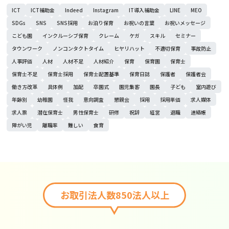
ICT
ICT補助金
Indeed
Instagram
IT導入補助金
LINE
MEO
SDGs
SNS
SNS採用
お泊り保育
お祝いの言葉
お祝いメッセージ
こども園
インクルーシブ保育
クレーム
ケガ
スキル
セミナー
タウンワーク
ノンコンタクトタイム
ヒヤリハット
不適切保育
事故防止
人事評価
人材
人材不足
人材紹介
保育
保育園
保育士
保育士不足
保育士採用
保育士配置基準
保育日誌
保護者
保護者会
働き方改革
具体例
加配
卒園式
園児集客
園長
子ども
室内遊び
年齢別
幼稚園
怪我
意向調査
懇親会
採用
採用単価
求人媒体
求人票
潜在保育士
男性保育士
研修
祝辞
経営
退職
連絡帳
障がい児
離職率
難しい
食育
お取引法人数850法人以上