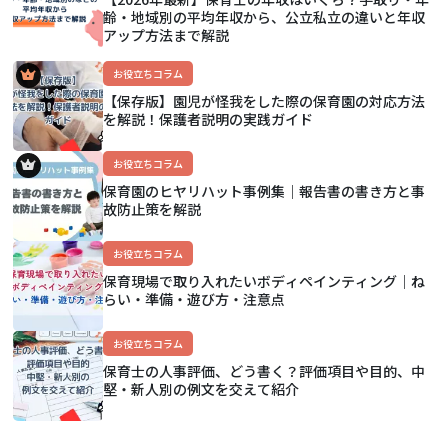
齢・地域別の平均年収から、公立私立の違いと年収
アップ方法まで解説
お役立ちコラム
【保存版】園児が怪我をした際の保育園の対応方法
を解説！保護者説明の実践ガイド
お役立ちコラム
保育園のヒヤリハット事例集｜報告書の書き方と事
故防止策を解説
お役立ちコラム
保育現場で取り入れたいボディペインティング｜ね
らい・準備・遊び方・注意点
お役立ちコラム
保育士の人事評価、どう書く？評価項目や目的、中
堅・新人別の例文を交えて紹介