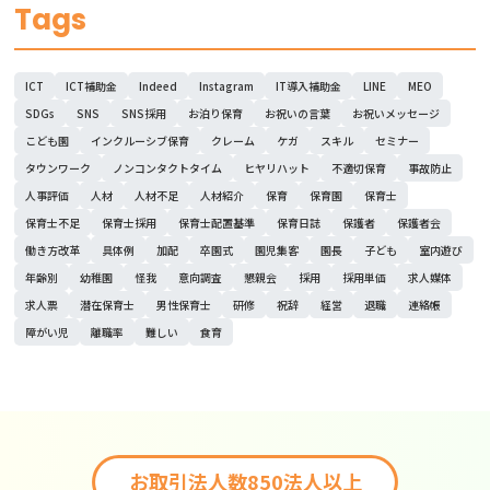
Tags
ICT
ICT補助金
Indeed
Instagram
IT導入補助金
LINE
MEO
SDGs
SNS
SNS採用
お泊り保育
お祝いの言葉
お祝いメッセージ
こども園
インクルーシブ保育
クレーム
ケガ
スキル
セミナー
タウンワーク
ノンコンタクトタイム
ヒヤリハット
不適切保育
事故防止
人事評価
人材
人材不足
人材紹介
保育
保育園
保育士
保育士不足
保育士採用
保育士配置基準
保育日誌
保護者
保護者会
働き方改革
具体例
加配
卒園式
園児集客
園長
子ども
室内遊び
年齢別
幼稚園
怪我
意向調査
懇親会
採用
採用単価
求人媒体
求人票
潜在保育士
男性保育士
研修
祝辞
経営
退職
連絡帳
障がい児
離職率
難しい
食育
お取引法人数850法人以上