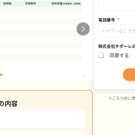
話
番
号
電
電話番号
*
話
番
号
株式会社チポーレ
同意する
※ご入力前に
の内容