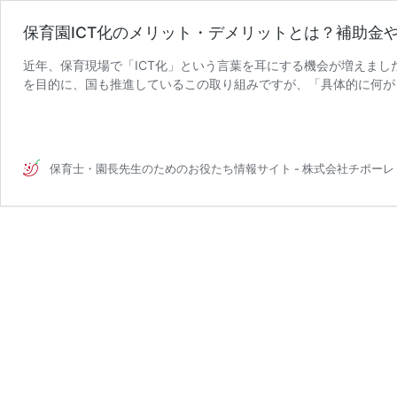
保育園ICT化のメリット・デメリットとは？補助金
近年、保育現場で「ICT化」という言葉を耳にする機会が増えま
を目的に、国も推進しているこの取り組みですが、「具体的に何が
保
か」といった疑問や不安をお …
続きを読む
育
園
ICT
保育士・園長先生のためのお役たち情報サイト - 株式会社チポーレ
化
の
メ
リ
ッ
ト・
デ
メ
リ
ッ
ト
と